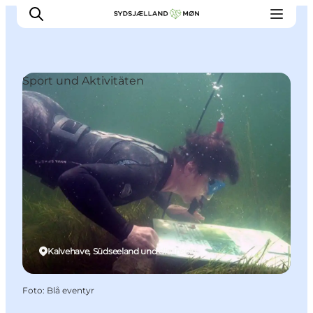
Sport und Aktivitäten
Erleben
Städte und Orte
Events
Essen
Unterkunft
Reise planen
Kalvehave, Südseeland und die Inseln
Foto
:
Blå eventyr