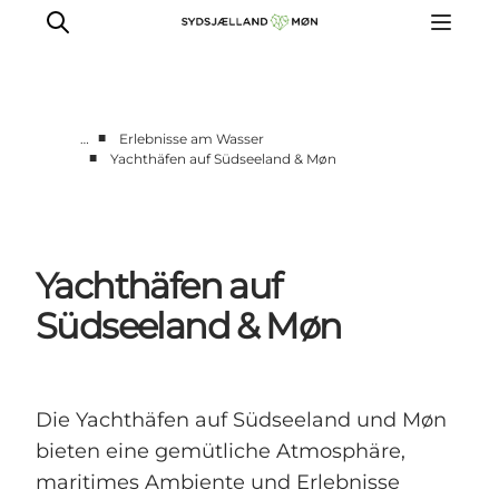
■
…
Erlebnisse am Wasser
■
Yachthäfen auf Südseeland & Møn
Erleben
Städte und Orte
Events
Yachthäfen auf
Essen
Unterkunft
Südseeland & Møn
Reise planen
Die Yachthäfen auf Südseeland und Møn
bieten eine gemütliche Atmosphäre,
maritimes Ambiente und Erlebnisse