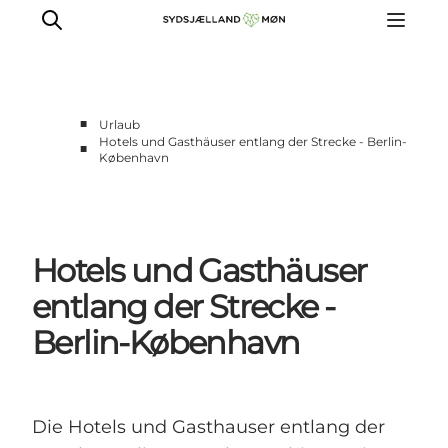
■
Urlaub
Hotels und Gasthäuser entlang der Strecke - Berlin-
■
København
Erleben
Städte und Orte
Events
Essen
Hotels und Gasthäuser
Unterkunft
entlang der Strecke -
Reise planen
Berlin-København
Die Hotels und Gasthauser entlang der