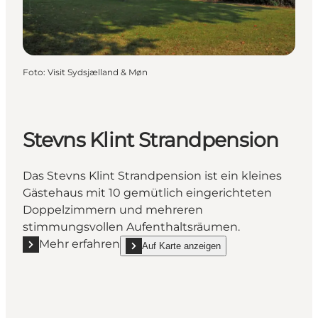
Foto
:
Visit Sydsjælland & Møn
Stevns Klint Strandpension
Das Stevns Klint Strandpension ist ein kleines
Gästehaus mit 10 gemütlich eingerichteten
Doppelzimmern und mehreren
stimmungsvollen Aufenthaltsräumen.
Mehr erfahren
Auf Karte anzeigen
Mehr erfahren "Stevns Klint Strandpension"
show Stevns Klint Strandpension on_map