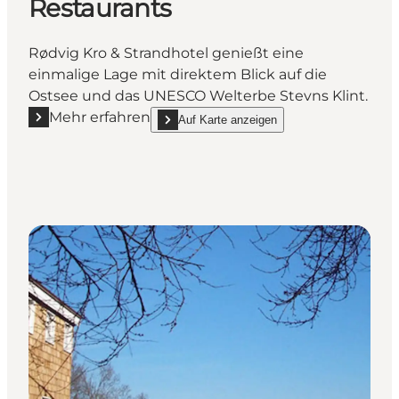
Restaurants
Rødvig Kro & Strandhotel genießt eine
einmalige Lage mit direktem Blick auf die
Ostsee und das UNESCO Welterbe Stevns Klint.
Mehr erfahren
Auf Karte anzeigen
Mehr erfahren "Rødvig Kro & Badehotel - Restaurant
show Rødvig Kro & Badehotel - Restaurants 