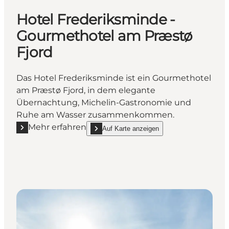
Hotel Frederiksminde -
Gourmethotel am Præstø
Fjord
Das Hotel Frederiksminde ist ein Gourmethotel
am Præstø Fjord, in dem elegante
Übernachtung, Michelin-Gastronomie und
Ruhe am Wasser zusammenkommen.
Mehr erfahren
Auf Karte anzeigen
Mehr erfahren "Hotel Frederiksminde - Gourmethot
show Hotel Frederiksminde - Gourmethotel a