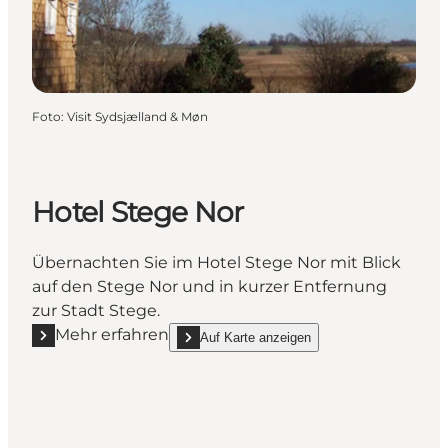
Foto
:
Visit Sydsjælland & Møn
Hotel Stege Nor
Übernachten Sie im Hotel Stege Nor mit Blick
auf den Stege Nor und in kurzer Entfernung
zur Stadt Stege.
Mehr erfahren
Auf Karte anzeigen
Mehr erfahren "Hotel Stege Nor"
show Hotel Stege Nor on_map