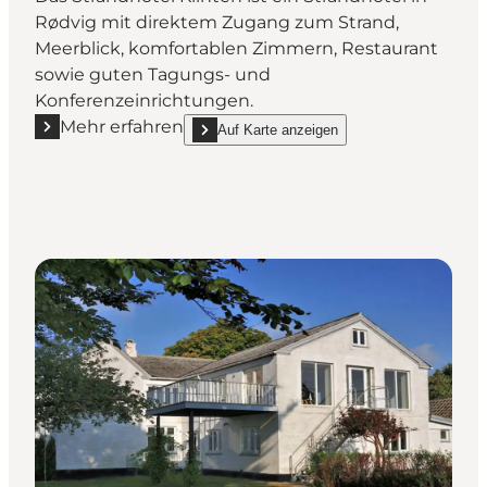
Rødvig mit direktem Zugang zum Strand,
Meerblick, komfortablen Zimmern, Restaurant
sowie guten Tagungs- und
Konferenzeinrichtungen.
Mehr erfahren
Auf Karte anzeigen
Mehr erfahren "Strandhotel Klinten - Strandhotel in
show Strandhotel Klinten - Strandhotel in Rød