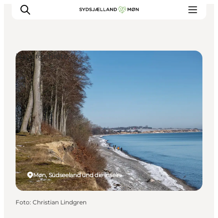
Naturgebiete
Erleben
Städte und Orte
Events
Essen
Unterkunft
Reise planen
Møn, Südseeland und die Inseln
Foto
:
Christian Lindgren