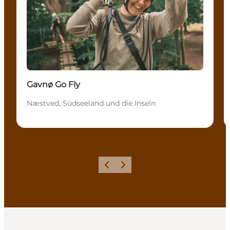
Gavnø Go Fly
Næstved, Südseeland und die Inseln
Zurück
Weiter