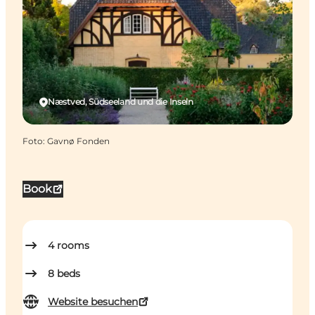
Næstved, Südseeland und die Inseln
Foto
:
Gavnø Fonden
Book
4
rooms
8
beds
Website besuchen