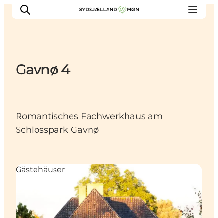
Gavnø 4
Erleben
Städte und Orte
Events
Romantisches Fachwerkhaus am
Essen
Schlosspark Gavnø
Unterkunft
Reise planen
Gästehäuser