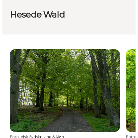
Hesede Wald
Foto
:
Visit Sydsjælland & Møn
Foto
: