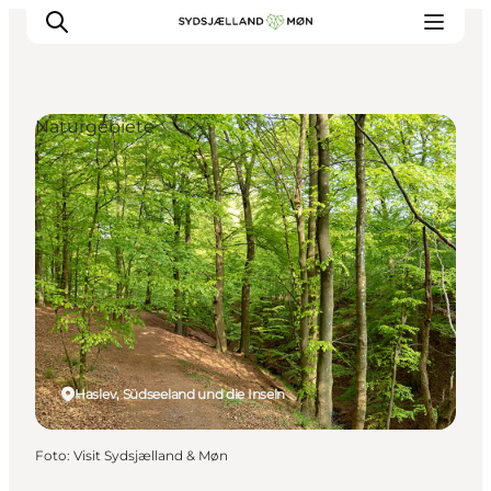
Naturgebiete
Erleben
Städte und Orte
Events
Essen
Unterkunft
Reise planen
Haslev, Südseeland und die Inseln
Foto
:
Visit Sydsjælland & Møn