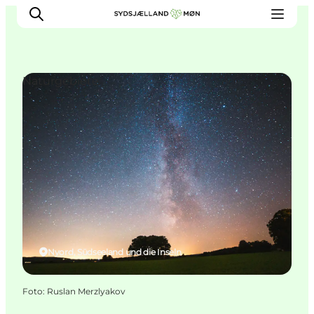
Naturgebiete
Erleben
Städte und Orte
Events
Essen
Unterkunft
Reise planen
Nyord, Südseeland und die Inseln
Foto
:
Ruslan Merzlyakov