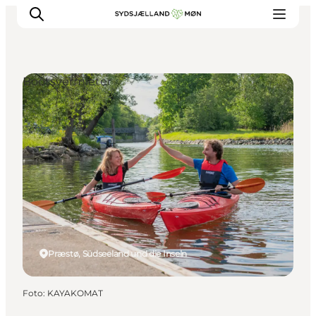
Bootsvermieter
Erleben
Städte und Orte
Events
Essen
Unterkunft
Reise planen
Præstø, Südseeland und die Inseln
Foto
:
KAYAKOMAT