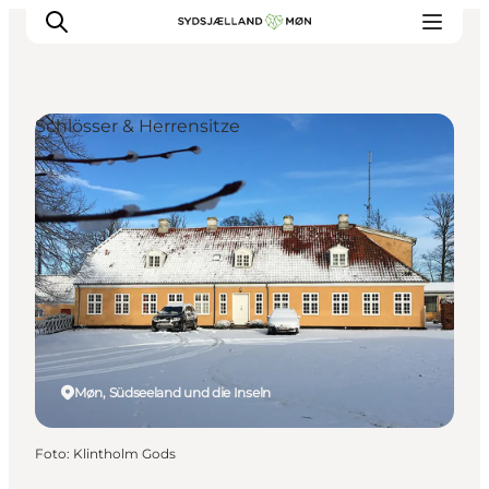
Schlösser & Herrensitze
Erleben
Städte und Orte
Events
Essen
Unterkunft
Reise planen
Møn, Südseeland und die Inseln
Foto
:
Klintholm Gods