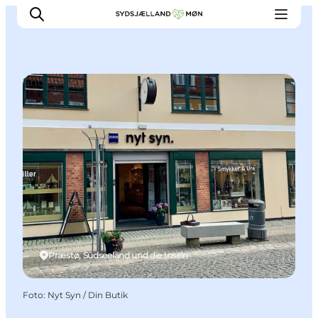
Shopping
Erleben
Städte und Orte
Events
Essen
Unterkunft
Reise planen
Præstø, Südseeland und die Inseln
Foto
:
Nyt Syn / Din Butik