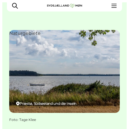
Naturgebiete
Erleben
Städte und Orte
Events
Essen
Unterkunft
Reise planen
Præstø, Südseeland und die Inseln
Foto
:
Tage Klee