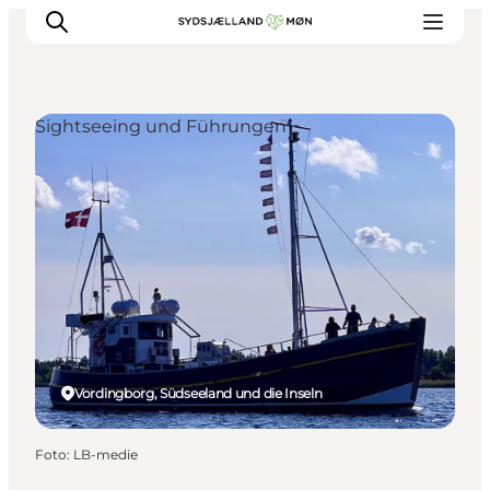
Sightseeing und Führungen
Erleben
Städte und Orte
Events
Essen
Unterkunft
Reise planen
Vordingborg, Südseeland und die Inseln
Foto
:
LB-medie