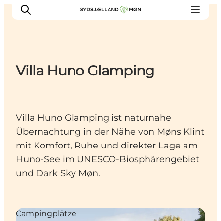
Villa Huno Glamping
Erleben
Städte und Orte
Events
Villa Huno Glamping ist naturnahe
Essen
Übernachtung in der Nähe von Møns Klint
Unterkunft
mit Komfort, Ruhe und direkter Lage am
Reise planen
Huno-See im UNESCO-Biosphärengebiet
und Dark Sky Møn.
Campingplätze