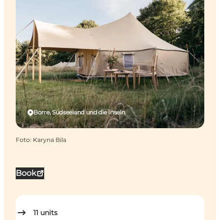
Borre, Südseeland und die Inseln
Foto
:
Karyna Bila
Book
11
units