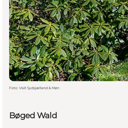
Foto
:
Visit Sydsjælland & Møn
Bøged Wald