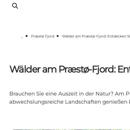
■
■
…
Præstø Fjord
Wälder am Præstø-Fjord: Entdecken S
Erleben
Städte und Orte
Events
Wälder am Præstø-Fjord: En
Essen
Unterkunft
Reise planen
Brauchen Sie eine Auszeit in der Natur? Am P
abwechslungsreiche Landschaften genießen k