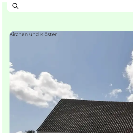
Kirchen und Klöster
Erleben
Städte und Orte
Events
Essen
Unterkunft
Reise planen