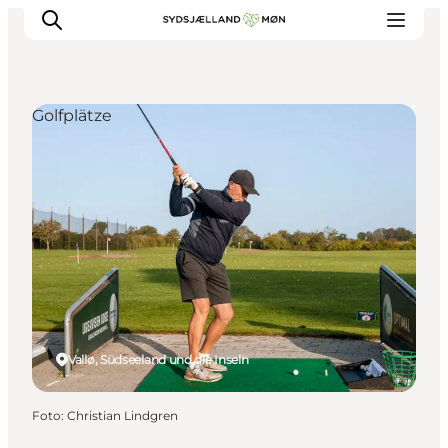
Golfplätze
Erleben
Städte und Orte
Events
Essen
Unterkunft
Reise planen
Vallø, Südseeland und die Inseln
Foto
:
Christian Lindgren