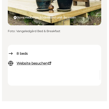
Store Heddinge, Südseeland und die Inseln
Foto
:
Vangeledgård Bed & Breakfast
8
beds
Website besuchen