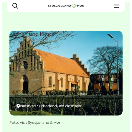
Kirchen und Klöster
Erleben
Städte und Orte
Events
Essen
Unterkunft
Reise planen
Næstved, Südseeland und die Inseln
Foto
:
Visit Sydsjælland & Møn