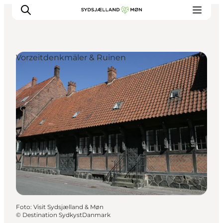
Vorzeitdenkmäler & Ruinen
Erleben
Städte und Orte
Events
Essen
Unterkunft
Reise planen
Foto
:
Visit Sydsjælland & Møn
©
Destination SydkystDanmark