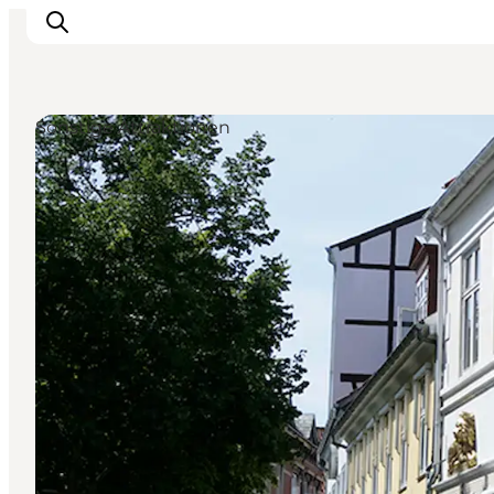
Sonstige Attraktionen
Erleben
Städte und Orte
Events
Essen
Unterkunft
Reise planen