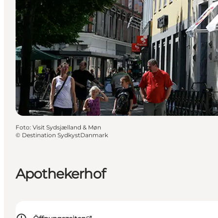
Foto
:
Visit Sydsjælland & Møn
©
Destination SydkystDanmark
Apothekerhof