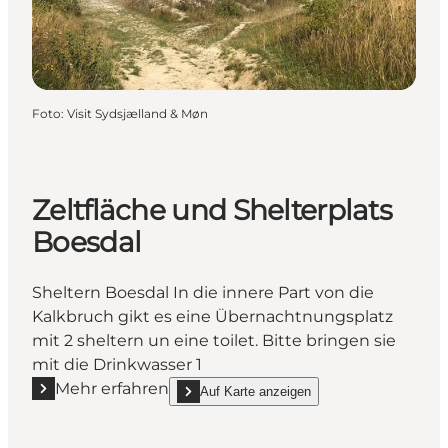
Foto
:
Visit Sydsjælland & Møn
Zeltfläche und Shelterplats
Boesdal
Sheltern Boesdal In die innere Part von die
Kalkbruch gikt es eine Übernachtnungsplatz
mit 2 sheltern un eine toilet. Bitte bringen sie
mit die Drinkwasser 1
Mehr erfahren
Auf Karte anzeigen
Mehr erfahren "Zeltfläche und Shelterplats Boesdal"
show Zeltfläche und Shelterplats Boesdal on_