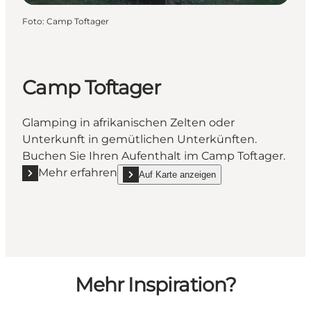
Foto
:
Camp Toftager
Camp Toftager
Glamping in afrikanischen Zelten oder
Unterkunft in gemütlichen Unterkünften.
Buchen Sie Ihren Aufenthalt im Camp Toftager.
Mehr erfahren
Auf Karte anzeigen
Mehr erfahren "Camp Toftager"
show Camp Toftager on_map
Mehr Inspiration?