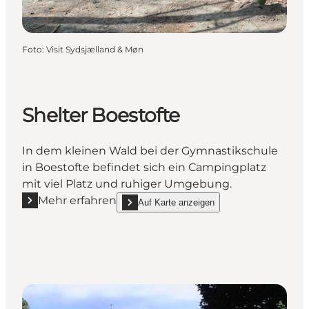
Foto
:
Visit Sydsjælland & Møn
Shelter Boestofte
In dem kleinen Wald bei der Gymnastikschule
in Boestofte befindet sich ein Campingplatz
mit viel Platz und ruhiger Umgebung.
Mehr erfahren
Auf Karte anzeigen
Mehr erfahren "Shelter Boestofte"
show Shelter Boestofte on_map