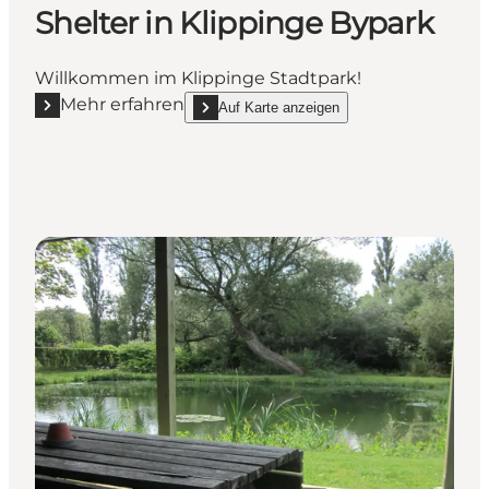
Shelter in Klippinge Bypark
Willkommen im Klippinge Stadtpark!
Mehr erfahren
Auf Karte anzeigen
Mehr erfahren "Shelter in Klippinge Bypark"
show Shelter in Klippinge Bypark on_map