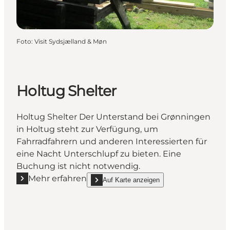
Foto
:
Visit Sydsjælland & Møn
Holtug Shelter
Holtug Shelter Der Unterstand bei Grønningen
in Holtug steht zur Verfügung, um
Fahrradfahrern und anderen Interessierten für
eine Nacht Unterschlupf zu bieten. Eine
Buchung ist nicht notwendig.
Mehr erfahren
Auf Karte anzeigen
Mehr erfahren "Holtug Shelter"
show Holtug Shelter on_map