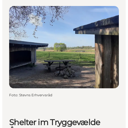
Foto
:
Stevns Erhvervsråd
Shelter im Tryggevælde