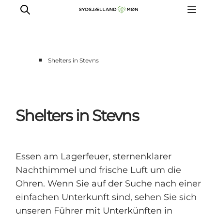
■
Shelters in Stevns
Erleben
Städte und Orte
Events
Shelters in Stevns
Essen
Unterkunft
Reise planen
Essen am Lagerfeuer, sternenklarer
Nachthimmel und frische Luft um die
Ohren. Wenn Sie auf der Suche nach einer
einfachen Unterkunft sind, sehen Sie sich
unseren Führer mit Unterkünften in