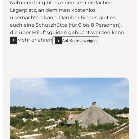
Naturcenter gibt es einen sehr einfachen
Lagerplatz, an dem man kostenlos
übernachten kann. Darüber hinaus gibt es
auch eine Schutzhütte (für 6 bis 8 Personen),
die über Friluftsguiden gebucht werden kann.
Mehr erfahren
Auf Karte anzeigen
Mehr erfahren "Flagbanken camp"
show Flagbanken camp on_map