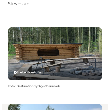
Stevns an.
Shelter Boestofte
Foto
:
Destination SydkystDanmark