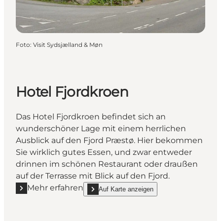
Foto
:
Visit Sydsjælland & Møn
Hotel Fjordkroen
Das Hotel Fjordkroen befindet sich an
wunderschöner Lage mit einem herrlichen
Ausblick auf den Fjord Præstø. Hier bekommen
Sie wirklich gutes Essen, und zwar entweder
drinnen im schönen Restaurant oder draußen
auf der Terrasse mit Blick auf den Fjord.
Mehr erfahren
Auf Karte anzeigen
Mehr erfahren "Hotel Fjordkroen"
show Hotel Fjordkroen on_map