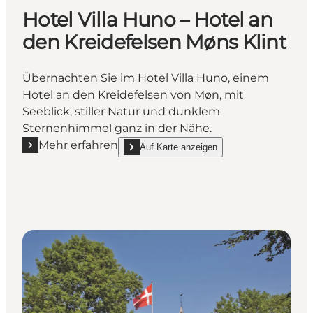
Hotel Villa Huno – Hotel an
den Kreidefelsen Møns Klint
Übernachten Sie im Hotel Villa Huno, einem
Hotel an den Kreidefelsen von Møn, mit
Seeblick, stiller Natur und dunklem
Sternenhimmel ganz in der Nähe.
Mehr erfahren
Auf Karte anzeigen
Mehr erfahren "Hotel Villa Huno – Hotel an den Krei
show Hotel Villa Huno – Hotel an den Kreidef