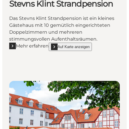
Stevns Klint Strandpension
Das Stevns Klint Strandpension ist ein kleines
Gästehaus mit 10 gemütlich eingerichteten
Doppelzimmern und mehreren
stimmungsvollen Aufenthaltsräumen.
Mehr erfahren
Auf Karte anzeigen
Mehr erfahren "Stevns Klint Strandpension"
show Stevns Klint Strandpension on_map