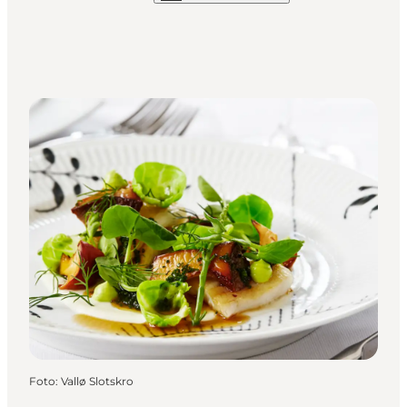
Foto
:
Vallø Slotskro