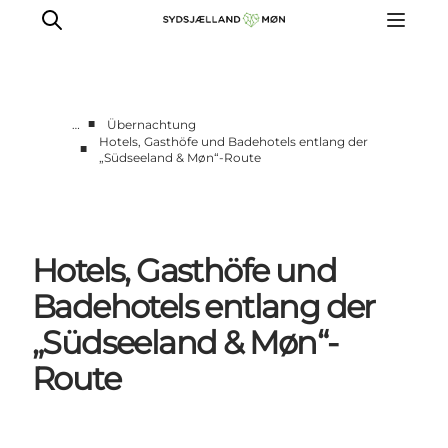
■
…
Übernachtung
Hotels, Gasthöfe und Badehotels entlang der
■
„Südseeland & Møn“-Route
Erleben
Städte und Orte
Events
Essen
Hotels, Gasthöfe und
Unterkunft
Badehotels entlang der
Reise planen
„Südseeland & Møn“-
Route