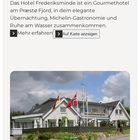
Das Hotel Frederiksminde ist ein Gourmethotel
am Præstø Fjord, in dem elegante
Übernachtung, Michelin-Gastronomie und
Ruhe am Wasser zusammenkommen.
Mehr erfahren
Auf Karte anzeigen
Mehr erfahren "Hotel Frederiksminde - Gourmethot
show Hotel Frederiksminde - Gourmethotel a