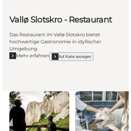
Vallø Slotskro - Restaurant
Das Restaurant im Vallø Slotskro bietet
hochwertige Gastronomie in idyllischer
Umgebung.
Mehr erfahren
Auf Karte anzeigen
Mehr erfahren "Vallø Slotskro - Restaurant"
show Vallø Slotskro - Restaurant on_map