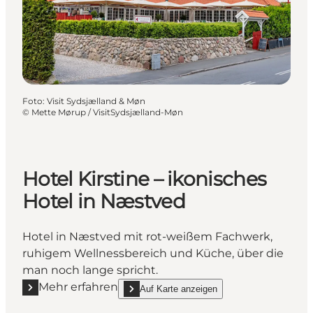
Foto
:
Visit Sydsjælland & Møn
©
Mette Mørup / VisitSydsjælland-Møn
Hotel Kirstine – ikonisches
Hotel in Næstved
Hotel in Næstved mit rot-weißem Fachwerk,
ruhigem Wellnessbereich und Küche, über die
man noch lange spricht.
Mehr erfahren
Auf Karte anzeigen
Mehr erfahren "Hotel Kirstine – ikonisches Hotel in
show Hotel Kirstine – ikonisches Hotel in Næ