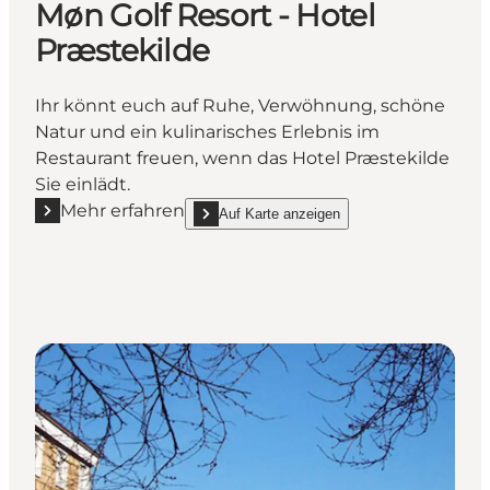
Møn Golf Resort - Hotel
Præstekilde
Ihr könnt euch auf Ruhe, Verwöhnung, schöne
Natur und ein kulinarisches Erlebnis im
Restaurant freuen, wenn das Hotel Præstekilde
Sie einlädt.
Mehr erfahren
Auf Karte anzeigen
Mehr erfahren "Møn Golf Resort - Hotel Præstekilde"
show Møn Golf Resort - Hotel Præstekilde on