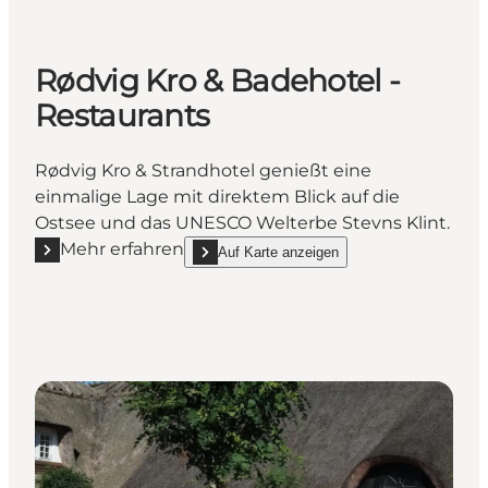
Rødvig Kro & Badehotel -
Restaurants
Rødvig Kro & Strandhotel genießt eine
einmalige Lage mit direktem Blick auf die
Ostsee und das UNESCO Welterbe Stevns Klint.
Mehr erfahren
Auf Karte anzeigen
Mehr erfahren "Rødvig Kro & Badehotel - Restaurant
show Rødvig Kro & Badehotel - Restaurants 