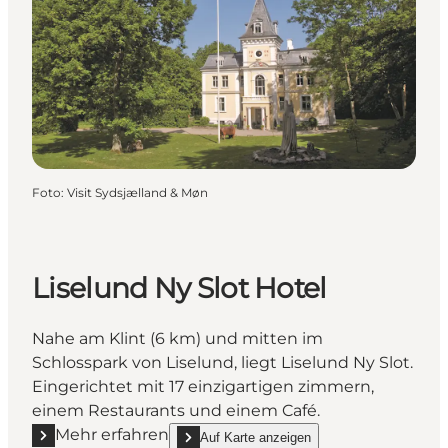
Foto
:
Visit Sydsjælland & Møn
Liselund Ny Slot Hotel
Nahe am Klint (6 km) und mitten im
Schlosspark von Liselund, liegt Liselund Ny Slot.
Eingerichtet mit 17 einzigartigen zimmern,
einem Restaurants und einem Café.
Mehr erfahren
Auf Karte anzeigen
Mehr erfahren "Liselund Ny Slot Hotel"
show Liselund Ny Slot Hotel on_map