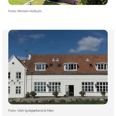
Foto
:
Morten Holtum
Foto
:
Visit Sydsjælland & Møn