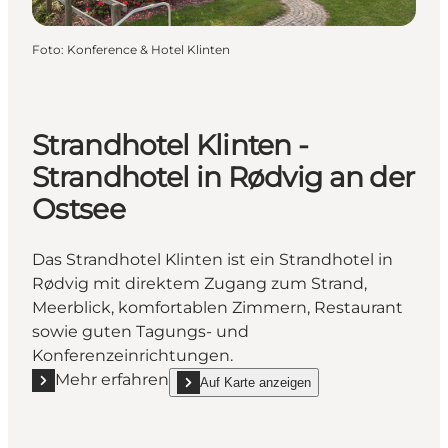
Foto
:
Konference & Hotel Klinten
Strandhotel Klinten -
Strandhotel in Rødvig an der
Ostsee
Das Strandhotel Klinten ist ein Strandhotel in
Rødvig mit direktem Zugang zum Strand,
Meerblick, komfortablen Zimmern, Restaurant
sowie guten Tagungs- und
Konferenzeinrichtungen.
Mehr erfahren
Auf Karte anzeigen
Mehr erfahren "Strandhotel Klinten - Strandhotel in
show Strandhotel Klinten - Strandhotel in Rød