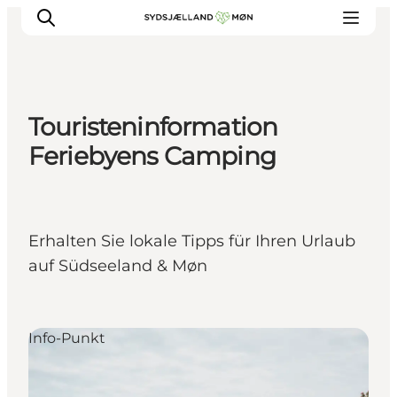
Touristeninformation
Erleben
Feriebyens Camping
Städte und Orte
Events
Essen
Erhalten Sie lokale Tipps für Ihren Urlaub
Unterkunft
auf Südseeland & Møn
Reise planen
Info-Punkt