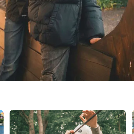
Gavnø Go Fly