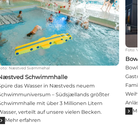
Foto
:
V
Bowl
Bowl 
Foto
:
Næstved Svømmehal
Gastr
Næstved Schwimmhalle
Famil
Spüre das Wasser in Næstveds neuem
Weihn
Schwimmuniversum – Südsjællands größter
Anläs
Schwimmhalle mit über 3 Millionen Litern
Me
Wasser, verteilt auf unsere vielen Becken.
Mehr erfahren