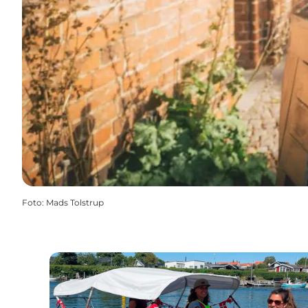
Foto
:
Mads Tolstrup
MarineEvent Boots- und Fahrradverleih