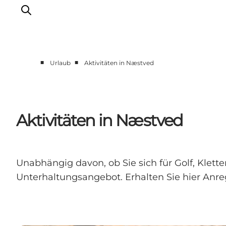
■
■
Urlaub
Aktivitäten in Næstved
Erleben
Städte und Orte
Events
Aktivitäten in Næstved
Essen
Unterkunft
Reise planen
Unabhängig davon, ob Sie sich für Golf, Klett
Unterhaltungsangebot. Erhalten Sie hier Anr