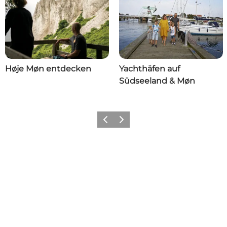
Høje Møn entdecken
Yachthäfen auf
Südseeland & Møn
Zurück
Weiter
Share your wonders