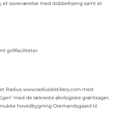
s, et soveværelse med dobbeltseng samt et
grillfaciliteter.
iet Radius
www.radiusdistillery.com
med
r Egen’ med de lækreste økologiske grøntsager,
n smukke hovedbygning Oremandsgaard til