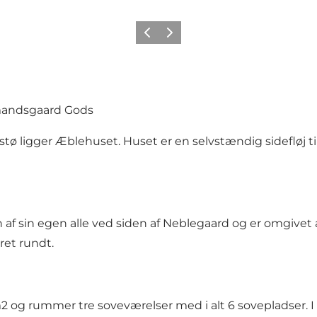
Zurück
Weiter
emandsgaard Gods
tø ligger Æblehuset. Huset er en selvstændig sidefløj 
n af sin egen alle ved siden af Neblegaard og er omgivet a
ret rundt.
 m2 og rummer tre soveværelser med i alt 6 sovepladser. 