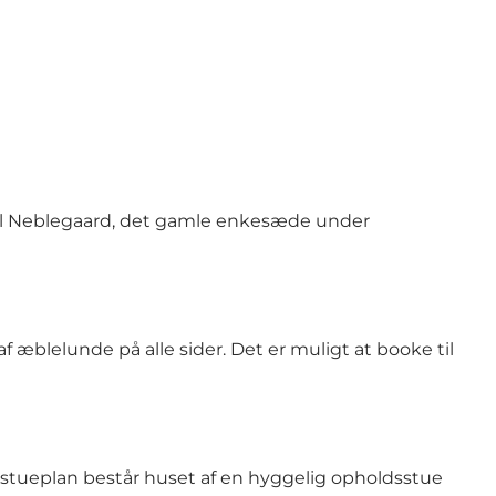
til Neblegaard, det gamle enkesæde under
f æblelunde på alle sider. Det er muligt at booke til
I stueplan består huset af en hyggelig opholdsstue