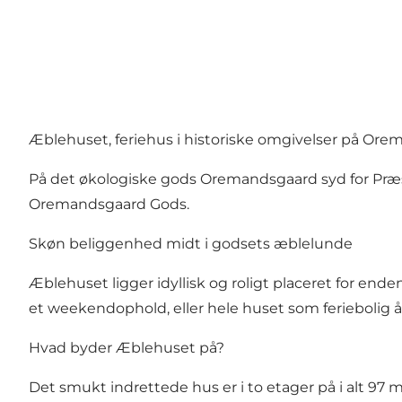
Æblehuset, feriehus i historiske omgivelser på Or
På det økologiske gods Oremandsgaard syd for Præs
Oremandsgaard Gods.
Skøn beliggenhed midt i godsets æblelunde
Æblehuset ligger idyllisk og roligt placeret for ende
et weekendophold, eller hele huset som feriebolig å
Hvad byder Æblehuset på?
Det smukt indrettede hus er i to etager på i alt 97