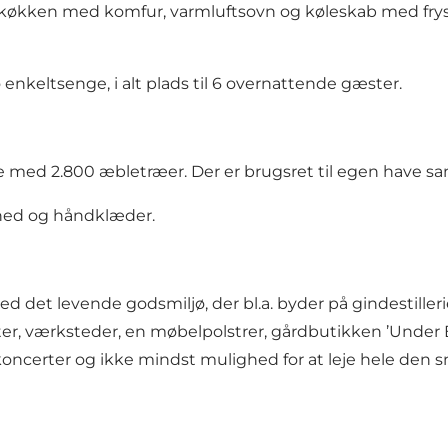
e køkken med komfur, varmluftsovn og køleskab med fry
 enkeltsenge, i alt plads til 6 overnattende gæster.
med 2.800 æbletræer. Der er brugsret til egen have samt 
ned og håndklæder.
 det levende godsmiljø, der bl.a. byder på gindestiller
kter, værksteder, en møbelpolstrer, gårdbutikken ’Unde
koncerter og ikke mindst mulighed for at leje hele de