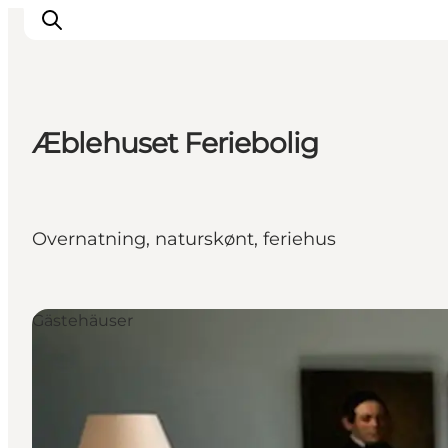
Æblehuset Feriebolig
Erleben
Städte und Orte
Events
Overnatning, naturskønt, feriehus
Essen
Unterkunft
Reise planen
Gästehäuser