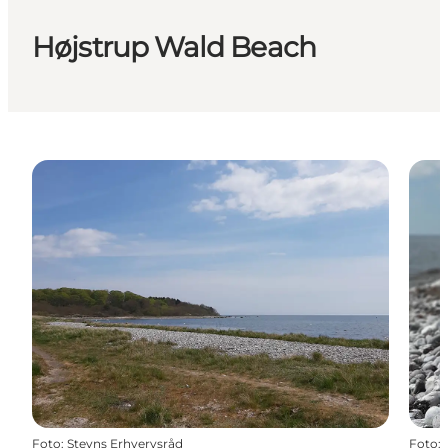
Højstrup Wald Beach
Foto
:
Stevns Erhvervsråd
Foto
: