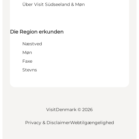
Über Visit Südseeland & Møn
Die Region erkunden
Næstved
Møn
Faxe
Stevns
VisitDenmark ©
2026
Privacy & Disclaimer
Webtilgængelighed