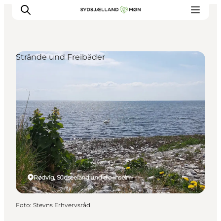
Strände und Freibäder
Erleben
Städte und Orte
Events
Essen
Unterkunft
Reise planen
Rødvig, Südseeland und die Inseln
Foto
:
Stevns Erhvervsråd