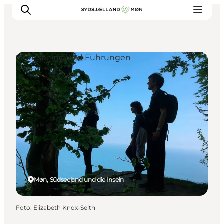
Sightseeing und Führungen
Erleben
Städte und Orte
Events
Essen
Unterkunft
Reise planen
Møn, Südseeland und die Inseln
Foto
:
Elizabeth Knox-Seith