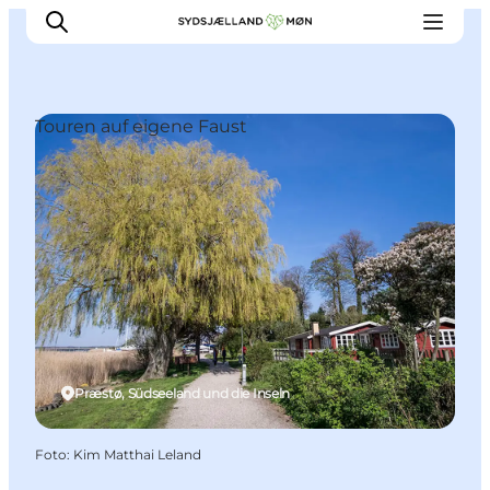
Touren auf eigene Faust
Erleben
Städte und Orte
Events
Essen
Unterkunft
Reise planen
Præstø, Südseeland und die Inseln
Foto
:
Kim Matthai Leland