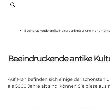
■
Beeindruckende antike Kulturdenkmäler und Monumente
Erleben
Städte und Orte
Events
Beeindruckende antike Ku
Essen
Unterkunft
Reise planen
Auf Møn befinden sich einige der schönsten
als 5000 Jahre alt sind, können Sie diese au