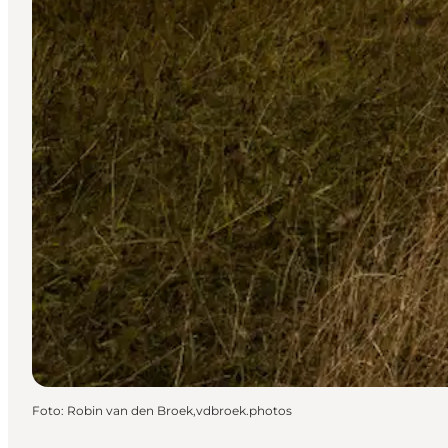
Foto
:
Robin van den Broek,vdbroek.photos