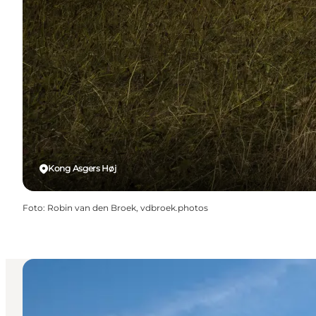
Kong Asgers Høj
Foto
:
Robin van den Broek, vdbroek.photos