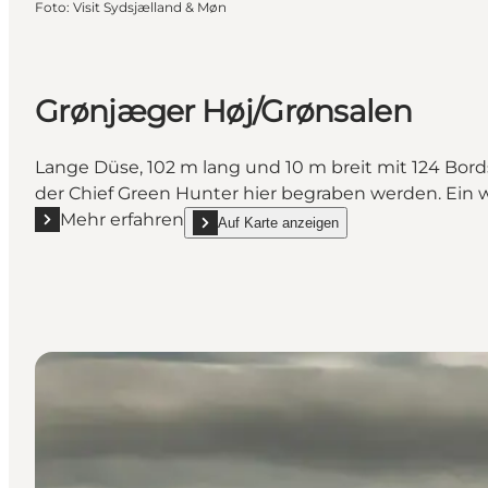
Foto
:
Visit Sydsjælland & Møn
Grønjæger Høj/Grønsalen
Lange Düse, 102 m lang und 10 m breit mit 124 Bo
der Chief Green Hunter hier begraben werden. Ein w
Mehr erfahren
Auf Karte anzeigen
Mehr erfahren "Grønjæger Høj/Grønsalen"
show Grønjæger Høj/Grønsalen on_map