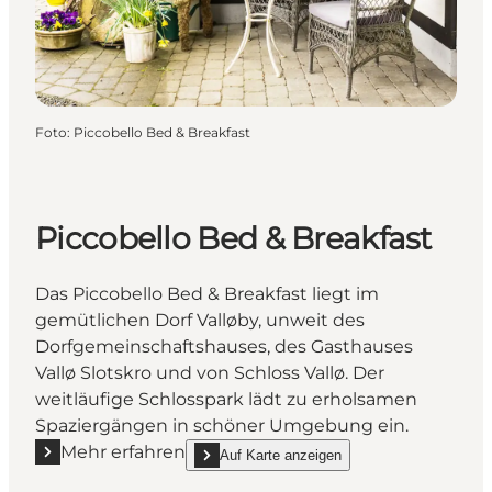
Foto
:
Piccobello Bed & Breakfast
Piccobello Bed & Breakfast
Das Piccobello Bed & Breakfast liegt im
gemütlichen Dorf Valløby, unweit des
Dorfgemeinschaftshauses, des Gasthauses
Vallø Slotskro und von Schloss Vallø. Der
weitläufige Schlosspark lädt zu erholsamen
Spaziergängen in schöner Umgebung ein.
Mehr erfahren
Auf Karte anzeigen
Mehr erfahren "Piccobello Bed & Breakfast"
show Piccobello Bed & Breakfast on_map