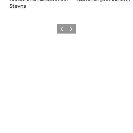
Stevns
Zurück
Weiter
Share your wonders