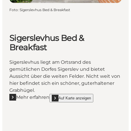
Foto
:
Sigerslevhus Bed & Breakfast
Sigerslevhus Bed &
Breakfast
Sigerslevhus liegt am Ortsrand des
gemütlichen Dorfes Sigerslev und bietet
Aussicht über die weiten Felder. Nicht weit von
hier befindet sich ein schöner, guterhaltener
Grabhügel.
Mehr erfahren
Auf Karte anzeigen
Mehr erfahren "Sigerslevhus Bed & Breakfast"
show Sigerslevhus Bed & Breakfast on_map