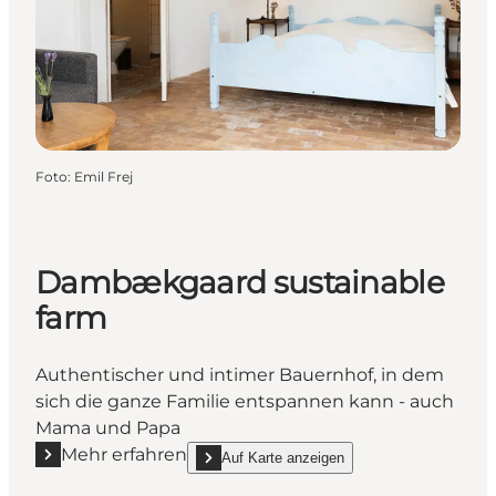
Foto
:
Emil Frej
Dambækgaard sustainable
farm
Authentischer und intimer Bauernhof, in dem
sich die ganze Familie entspannen kann - auch
Mama und Papa
Mehr erfahren
Auf Karte anzeigen
Mehr erfahren "Dambækgaard sustainable farm"
show Dambækgaard sustainable farm on_map