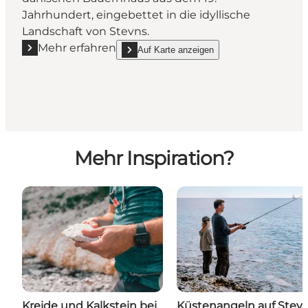
Jahrhundert, eingebettet in die idyllische
Landschaft von Stevns.
Mehr erfahren
Auf Karte anzeigen
Mehr erfahren "Scandinavian tranquility"
show Scandinavian tranquility on_map
Mehr Inspiration?
Kreide und Kalkstein bei
Küstenangeln auf Stev