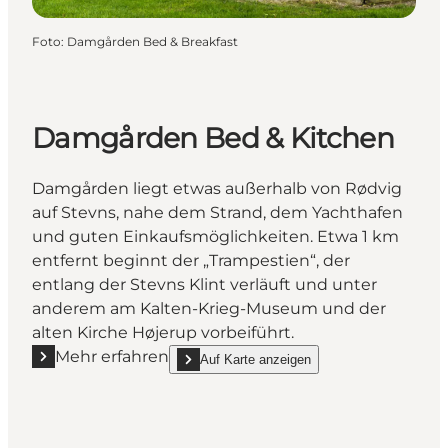
Foto
:
Damgården Bed & Breakfast
Damgården Bed & Kitchen
Damgården liegt etwas außerhalb von Rødvig
auf Stevns, nahe dem Strand, dem Yachthafen
und guten Einkaufsmöglichkeiten. Etwa 1 km
entfernt beginnt der „Trampestien“, der
entlang der Stevns Klint verläuft und unter
anderem am Kalten-Krieg-Museum und der
alten Kirche Højerup vorbeiführt.
Mehr erfahren
Auf Karte anzeigen
Mehr erfahren "Damgården Bed & Kitchen"
show Damgården Bed & Kitchen on_map