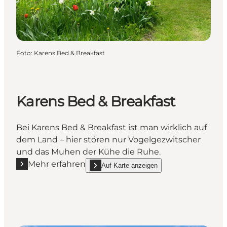
Foto
:
Karens Bed & Breakfast
Karens Bed & Breakfast
Bei Karens Bed & Breakfast ist man wirklich auf
dem Land – hier stören nur Vogelgezwitscher
und das Muhen der Kühe die Ruhe.
Mehr erfahren
Auf Karte anzeigen
Mehr erfahren "Karens Bed & Breakfast"
show Karens Bed & Breakfast on_map