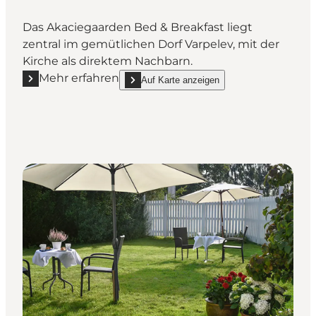
Das Akaciegaarden Bed & Breakfast liegt
zentral im gemütlichen Dorf Varpelev, mit der
Kirche als direktem Nachbarn.
Mehr erfahren
Auf Karte anzeigen
Mehr erfahren "Akaciegaarden Bed & Breakfast"
show Akaciegaarden Bed & Breakfast on_map