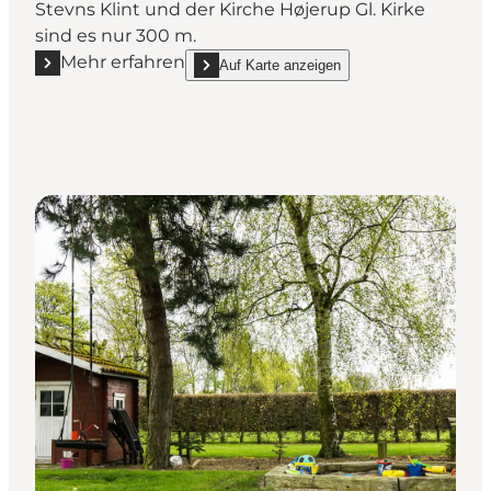
Stevns Klint und der Kirche Højerup Gl. Kirke
sind es nur 300 m.
Mehr erfahren
Auf Karte anzeigen
Mehr erfahren "Stevns Klint Bed & Breakfast"
show Stevns Klint Bed & Breakfast on_map