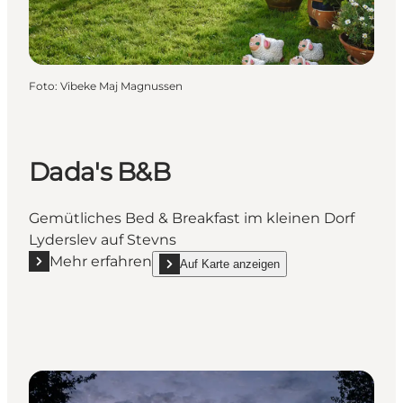
Foto
:
Vibeke Maj Magnussen
Dada's B&B
Gemütliches Bed & Breakfast im kleinen Dorf
Lyderslev auf Stevns
Mehr erfahren
Auf Karte anzeigen
Mehr erfahren "Dada's B&B"
show Dada's B&B on_map