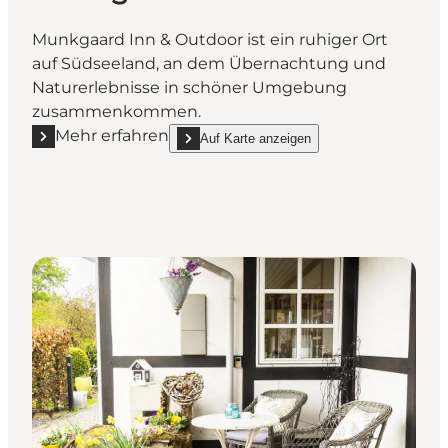
Munkgaard Inn & Outdoor ist ein ruhiger Ort
auf Südseeland, an dem Übernachtung und
Naturerlebnisse in schöner Umgebung
zusammenkommen.
Mehr erfahren
Auf Karte anzeigen
Mehr erfahren "Munkgaard Inn & Outdoor"
show Munkgaard Inn & Outdoor on_map