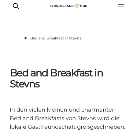
■
Bed and Breakfast in Stevns
Erleben
Städte und Orte
Events
Bed and Breakfast in
Essen
Stevns
Unterkunft
Reise planen
In den vielen kleinen und charmanten
Bed and Breakfasts von Stevns wird die
lokale Gastfreundschaft großgeschrieben.