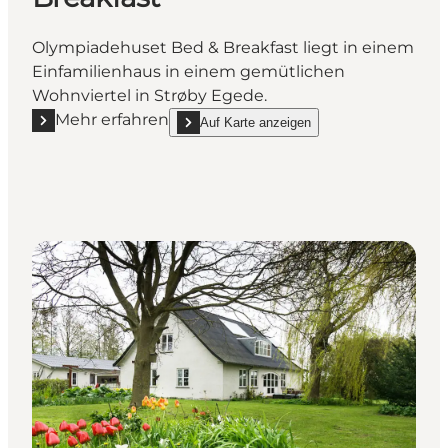
Olympiadehuset Bed & Breakfast liegt in einem
Einfamilienhaus in einem gemütlichen
Wohnviertel in Strøby Egede.
Mehr erfahren
Auf Karte anzeigen
Mehr erfahren "Olympiadehuset Bed & Breakfast"
show Olympiadehuset Bed & Breakfast on_ma