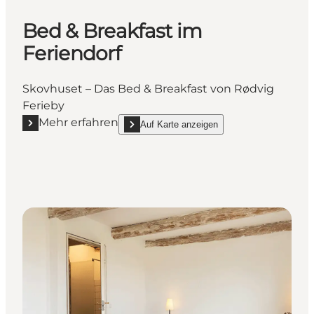
Bed & Breakfast im
Feriendorf
Skovhuset – Das Bed & Breakfast von Rødvig
Ferieby
Mehr erfahren
Auf Karte anzeigen
Mehr erfahren "Bed & Breakfast im Feriendorf"
show Bed & Breakfast im Feriendorf on_map