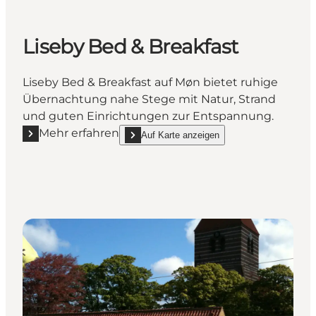
Liseby Bed & Breakfast
Liseby Bed & Breakfast auf Møn bietet ruhige
Übernachtung nahe Stege mit Natur, Strand
und guten Einrichtungen zur Entspannung.
Mehr erfahren
Auf Karte anzeigen
Mehr erfahren "Liseby Bed & Breakfast"
show Liseby Bed & Breakfast on_map