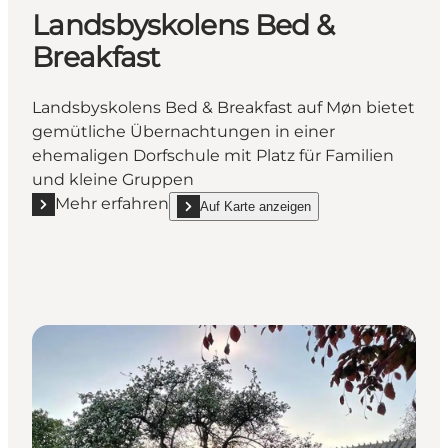
Landsbyskolens Bed &
Breakfast
Landsbyskolens Bed & Breakfast auf Møn bietet
gemütliche Übernachtungen in einer
ehemaligen Dorfschule mit Platz für Familien
und kleine Gruppen
Mehr erfahren
Auf Karte anzeigen
Mehr erfahren "Landsbyskolens Bed & Breakfast"
show Landsbyskolens Bed & Breakfast on_ma