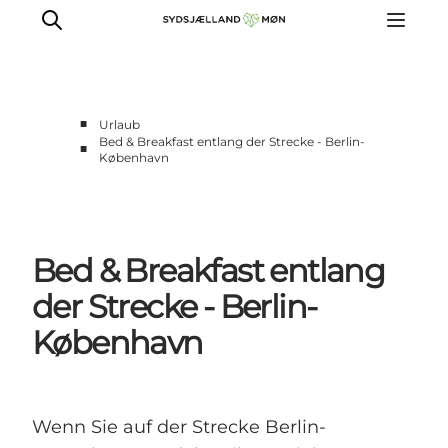
■
Urlaub
Bed & Breakfast entlang der Strecke - Berlin-
■
København
Erleben
Städte und Orte
Events
Essen
Bed & Breakfast entlang
Unterkunft
der Strecke - Berlin-
Reise planen
København
Wenn Sie auf der Strecke Berlin-