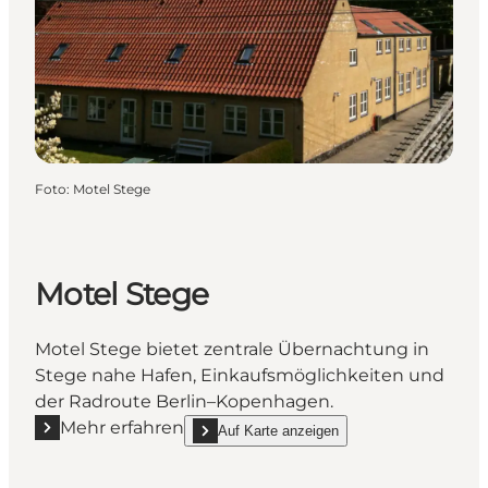
Foto
:
Motel Stege
Motel Stege
Motel Stege bietet zentrale Übernachtung in
Stege nahe Hafen, Einkaufsmöglichkeiten und
der Radroute Berlin–Kopenhagen.
Mehr erfahren
Auf Karte anzeigen
Mehr erfahren "Motel Stege"
show Motel Stege on_map