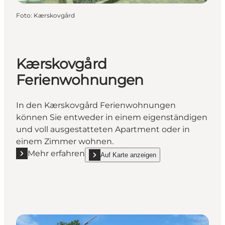
Foto
:
Kærskovgård
Kærskovgård
Ferienwohnungen
In den Kærskovgård Ferienwohnungen
können Sie entweder in einem eigenständigen
und voll ausgestatteten Apartment oder in
einem Zimmer wohnen.
Mehr erfahren
Auf Karte anzeigen
Mehr erfahren "Kærskovgård Ferienwohnungen"
show Kærskovgård Ferienwohnungen on_map