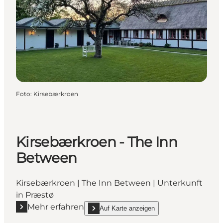
Foto
:
Kirsebærkroen
Kirsebærkroen - The Inn
Between
Kirsebærkroen | The Inn Between | Unterkunft
in Præstø
Mehr erfahren
Auf Karte anzeigen
Mehr erfahren "Kirsebærkroen - The Inn Between"
show Kirsebærkroen - The Inn Between on_m