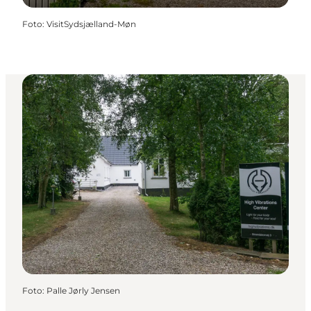
Foto
:
VisitSydsjælland-Møn
Foto
:
Palle Jørly Jensen