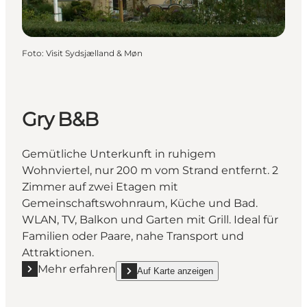
Foto
:
Visit Sydsjælland & Møn
Gry B&B
Gemütliche Unterkunft in ruhigem
Wohnviertel, nur 200 m vom Strand entfernt. 2
Zimmer auf zwei Etagen mit
Gemeinschaftswohnraum, Küche und Bad.
WLAN, TV, Balkon und Garten mit Grill. Ideal für
Familien oder Paare, nahe Transport und
Attraktionen.
Mehr erfahren
Auf Karte anzeigen
Mehr erfahren "Gry B&B"
show Gry B&B on_map