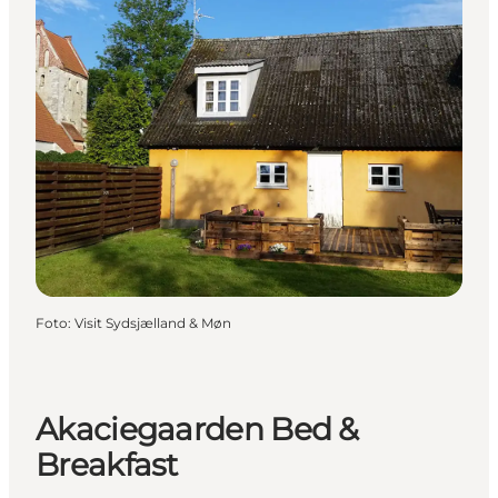
Foto
:
Visit Sydsjælland & Møn
Akaciegaarden Bed &
Breakfast