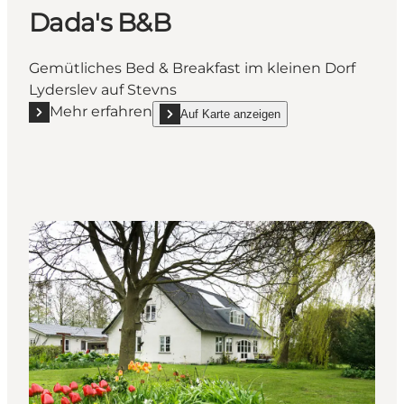
Dada's B&B
Gemütliches Bed & Breakfast im kleinen Dorf
Lyderslev auf Stevns
Mehr erfahren
Auf Karte anzeigen
Mehr erfahren "Dada's B&B"
show Dada's B&B on_map