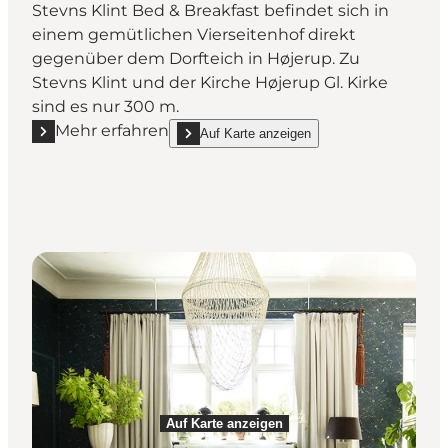
Stevns Klint Bed & Breakfast befindet sich in
einem gemütlichen Vierseitenhof direkt
gegenüber dem Dorfteich in Højerup. Zu
Stevns Klint und der Kirche Højerup Gl. Kirke
sind es nur 300 m.
Mehr erfahren
Auf Karte anzeigen
Mehr erfahren "Stevns Klint Bed & Breakfast"
show Stevns Klint Bed & Breakfast on_map
Auf Karte anzeigen