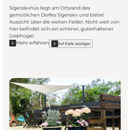
Sigerslevhus liegt am Ortsrand des
gemütlichen Dorfes Sigerslev und bietet
Aussicht über die weiten Felder. Nicht weit von
hier befindet sich ein schöner, guterhaltener
Grabhügel.
Mehr erfahren
Auf Karte anzeigen
Mehr erfahren "Sigerslevhus Bed & Breakfast"
show Sigerslevhus Bed & Breakfast on_map