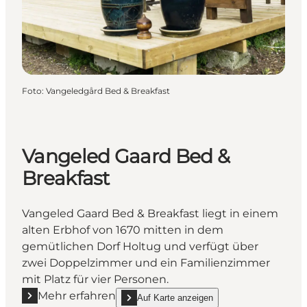
Foto
:
Vangeledgård Bed & Breakfast
Vangeled Gaard Bed &
Breakfast
Vangeled Gaard Bed & Breakfast liegt in einem
alten Erbhof von 1670 mitten in dem
gemütlichen Dorf Holtug und verfügt über
zwei Doppelzimmer und ein Familienzimmer
mit Platz für vier Personen.
Mehr erfahren
Auf Karte anzeigen
Mehr erfahren "Vangeled Gaard Bed & Breakfast"
show Vangeled Gaard Bed & Breakfast on_ma