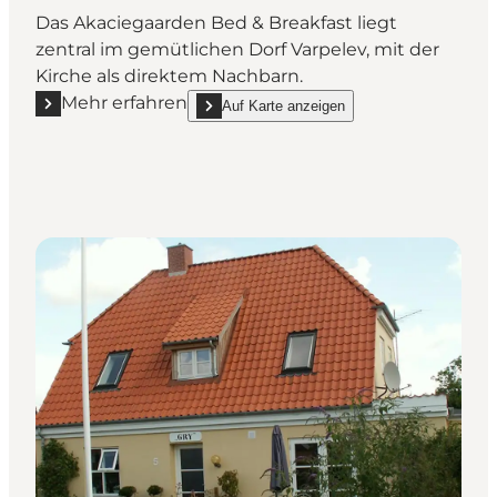
Das Akaciegaarden Bed & Breakfast liegt
zentral im gemütlichen Dorf Varpelev, mit der
Kirche als direktem Nachbarn.
Mehr erfahren
Auf Karte anzeigen
Mehr erfahren "Akaciegaarden Bed & Breakfast"
show Akaciegaarden Bed & Breakfast on_map