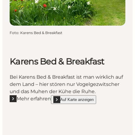
Foto
:
Karens Bed & Breakfast
Karens Bed & Breakfast
Bei Karens Bed & Breakfast ist man wirklich auf
dem Land – hier stören nur Vogelgezwitscher
und das Muhen der Kühe die Ruhe.
Mehr erfahren
Auf Karte anzeigen
Mehr erfahren "Karens Bed & Breakfast"
show Karens Bed & Breakfast on_map