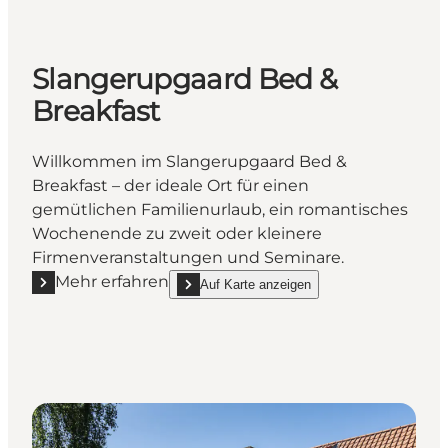
Slangerupgaard Bed &
Breakfast
Willkommen im Slangerupgaard Bed &
Breakfast – der ideale Ort für einen
gemütlichen Familienurlaub, ein romantisches
Wochenende zu zweit oder kleinere
Firmenveranstaltungen und Seminare.
Mehr erfahren
Auf Karte anzeigen
Mehr erfahren "Slangerupgaard Bed & Breakfast"
show Slangerupgaard Bed & Breakfast on_ma