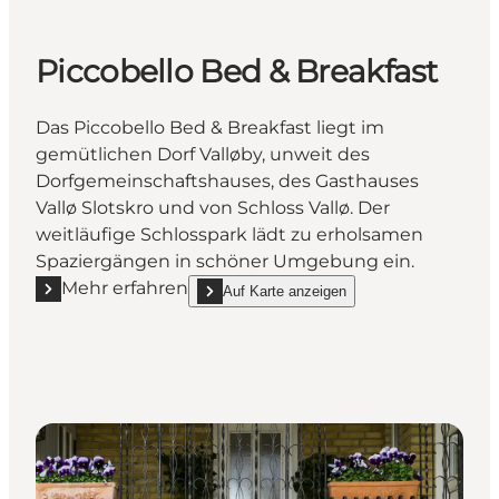
Piccobello Bed & Breakfast
Das Piccobello Bed & Breakfast liegt im
gemütlichen Dorf Valløby, unweit des
Dorfgemeinschaftshauses, des Gasthauses
Vallø Slotskro und von Schloss Vallø. Der
weitläufige Schlosspark lädt zu erholsamen
Spaziergängen in schöner Umgebung ein.
Mehr erfahren
Auf Karte anzeigen
Mehr erfahren "Piccobello Bed & Breakfast"
show Piccobello Bed & Breakfast on_map