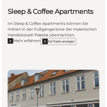
Sleep & Coffee Apartments
Im Sleep & Coffee Apartments können Sie
mitten in der Fußgängerzone der malerischen
Handelsstadt Præstø übernachten.
Mehr erfahren
Auf Karte anzeigen
Mehr erfahren "Sleep & Coffee Apartments"
show Sleep & Coffee Apartments on_map