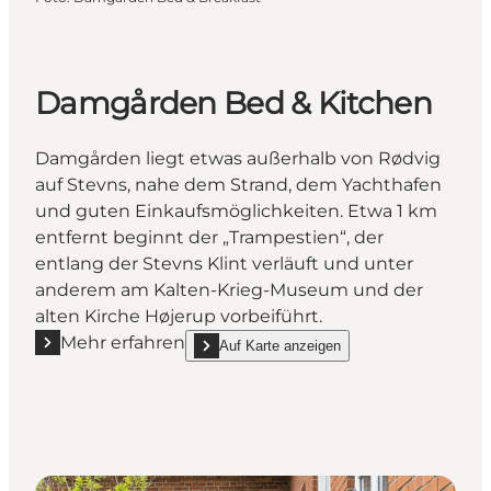
Damgården Bed & Kitchen
Damgården liegt etwas außerhalb von Rødvig
auf Stevns, nahe dem Strand, dem Yachthafen
und guten Einkaufsmöglichkeiten. Etwa 1 km
entfernt beginnt der „Trampestien“, der
entlang der Stevns Klint verläuft und unter
anderem am Kalten-Krieg-Museum und der
alten Kirche Højerup vorbeiführt.
Mehr erfahren
Auf Karte anzeigen
Mehr erfahren "Damgården Bed & Kitchen"
show Damgården Bed & Kitchen on_map