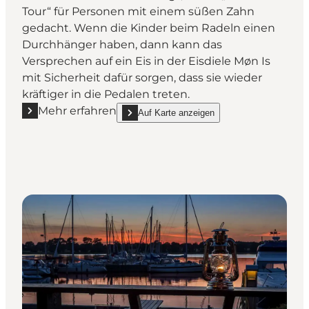
Tour“ für Personen mit einem süßen Zahn
gedacht. Wenn die Kinder beim Radeln einen
Durchhänger haben, dann kann das
Versprechen auf ein Eis in der Eisdiele Møn Is
mit Sicherheit dafür sorgen, dass sie wieder
kräftiger in die Pedalen treten.
Mehr erfahren
Auf Karte anzeigen
Mehr erfahren "Panoramaroute 423 – „Die süße Tour
show Panoramaroute 423 – „Die süße Tour“ o