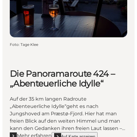
Foto
:
Tage Klee
Die Panoramaroute 424 –
„Abenteuerliche Idylle“
Auf der 35 km langen Radroute
„Abenteuerliche Idylle“geht es nach
Jungshoved am Præstø-Fjord. Hier hat man
freien Blick auf den weiten Himmel und man
kann den Gedanken ihren freien Laut lassen –…
Mehr erfahren
Auf Karte anzeigen