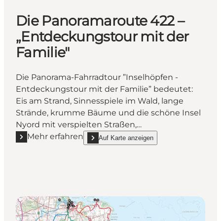
Die Panoramaroute 422 –
„Entdeckungstour mit der
Familie"
Die Panorama-Fahrradtour ”Inselhöpfen -
Entdeckungstour mit der Familie” bedeutet:
Eis am Strand, Sinnesspiele im Wald, lange
Strände, krumme Bäume und die schöne Insel
Nyord mit verspielten Straßen,…
Mehr erfahren
Auf Karte anzeigen
Mehr erfahren "Die Panoramaroute 422 – „Entdeckun
show Die Panoramaroute 422 – „Entdeckungsto