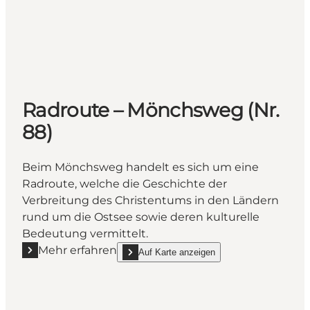
Radroute – Mönchsweg (Nr.
88)
Beim Mönchsweg handelt es sich um eine
Radroute, welche die Geschichte der
Verbreitung des Christentums in den Ländern
rund um die Ostsee sowie deren kulturelle
Bedeutung vermittelt.
Mehr erfahren
Auf Karte anzeigen
Mehr erfahren "Radroute – Mönchsweg (Nr. 88)"
show Radroute – Mönchsweg (Nr. 88) on_map