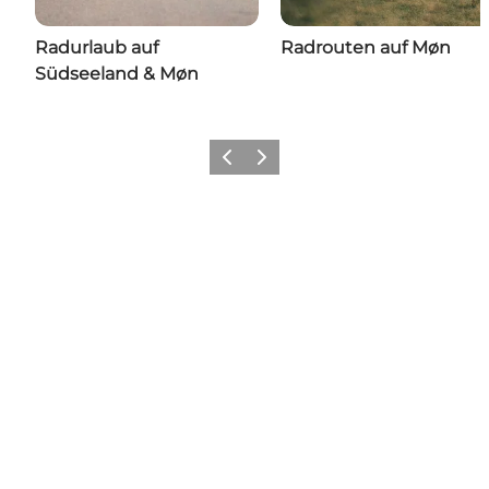
Radurlaub auf
Radrouten auf Møn
Südseeland & Møn
Zurück
Weiter
Share your wonders