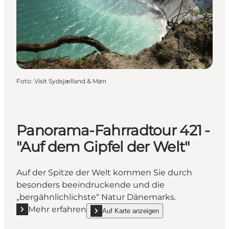
Foto
:
Visit Sydsjælland & Møn
Panorama-Fahrradtour 421 -
"Auf dem Gipfel der Welt"
Auf der Spitze der Welt kommen Sie durch
besonders beeindruckende und die
„bergähnlichlichste“ Natur Dänemarks.
Mehr erfahren
Auf Karte anzeigen
Mehr erfahren "Panorama-Fahrradtour 421 - "Auf dem
show Panorama-Fahrradtour 421 - "Auf dem Gi