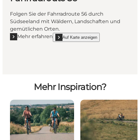
Folgen Sie der Fahrradroute 56 durch
Südseeland mit Wäldern, Landschaften und
gemütlichen Orten.
Mehr erfahren
Auf Karte anzeigen
Mehr erfahren "Fahrradroute 56"
show Fahrradroute 56 on_map
Mehr Inspiration?