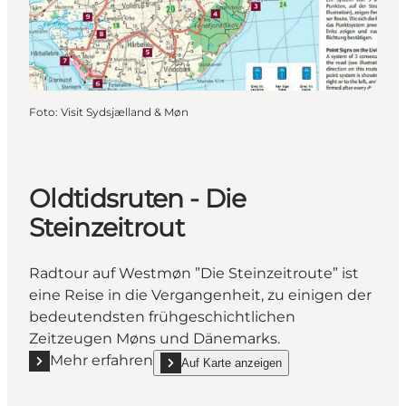
Foto
:
Visit Sydsjælland & Møn
Oldtidsruten - Die
Steinzeitrout
Radtour auf Westmøn ”Die Steinzeitroute” ist
eine Reise in die Vergangenheit, zu einigen der
bedeutendsten frühgeschichtlichen
Zeitzeugen Møns und Dänemarks.
Mehr erfahren
Auf Karte anzeigen
Mehr erfahren "Oldtidsruten - Die Steinzeitrout"
show Oldtidsruten - Die Steinzeitrout on_map