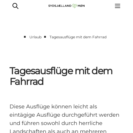
■
■
Urlaub
Tagesausflüge mit dem Fahrrad
Erleben
Städte und Orte
Events
Tagesausflüge mit dem
Essen
Fahrrad
Unterkunft
Reise planen
Diese Ausflüge können leicht als
eintägige Ausflüge durchgeführt werden
und führen sowohl durch herrliche
Landschaften als auch an mehreren