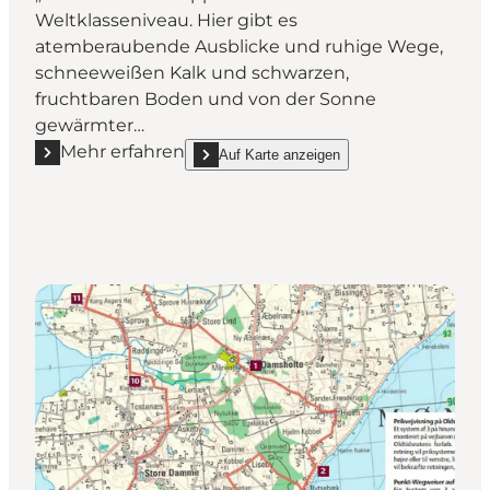
Weltklasseniveau. Hier gibt es
atemberaubende Ausblicke und ruhige Wege,
schneeweißen Kalk und schwarzen,
fruchtbaren Boden und von der Sonne
gewärmter…
Mehr erfahren
Auf Karte anzeigen
Mehr erfahren "Die Panoramaroute 426 – „Drama auf 
show Die Panoramaroute 426 – „Drama auf der