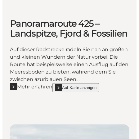
Panoramaroute 425 –
Landspitze, Fjord & Fossilien
Auf dieser Radstrecke radeln Sie nah an großen
und kleinen Wundern der Natur vorbei. Die
Route hat beispielsweise einen Ausflug auf den
Meeresboden zu bieten, während dem Sie
zwischen azurblauen Seen…
Mehr erfahren
Auf Karte anzeigen
Mehr erfahren "Panoramaroute 425 – Landspitze, Fjor
show Panoramaroute 425 – Landspitze, Fjord 